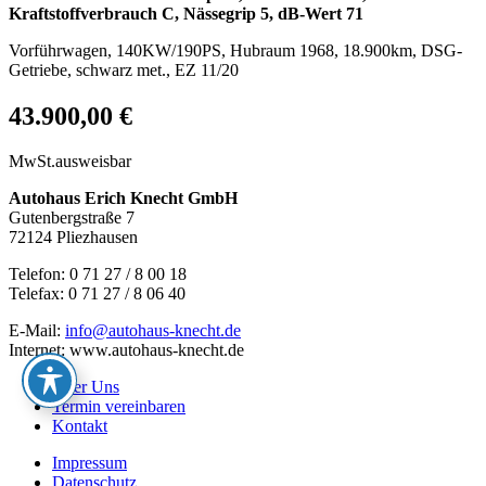
Kraftstoffverbrauch C, Nässegrip 5, dB-Wert 71
Vorführwagen, 140KW/190PS, Hubraum 1968, 18.900km, DSG-
Getriebe, schwarz met., EZ 11/20
43.900,00 €
MwSt.ausweisbar
Autohaus Erich Knecht GmbH
Gutenbergstraße 7
72124 Pliezhausen
Telefon: 0 71 27 / 8 00 18
Telefax: 0 71 27 / 8 06 40
E-Mail:
info@autohaus-knecht.de
Internet: www.autohaus-knecht.de
Über Uns
Termin vereinbaren
Kontakt
Impressum
Datenschutz